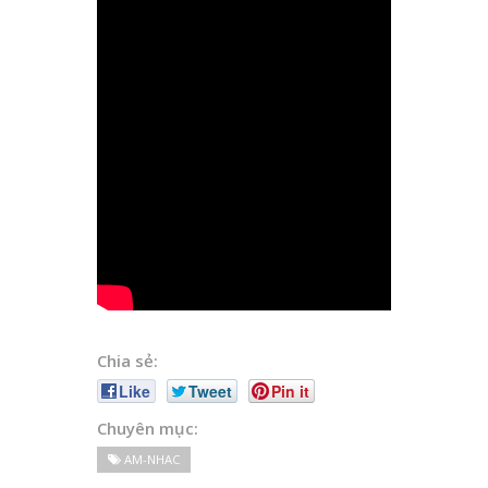
Chia sẻ:
Like
Tweet
Pin it
Chuyên mục:
AM-NHAC