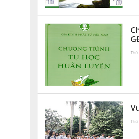
Ch
G
Thứ 
...
Vu
Thứ 
...