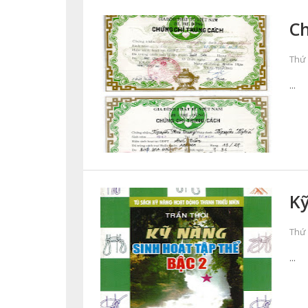
Ch
Thứ 
...
Kỹ
Thứ 
...