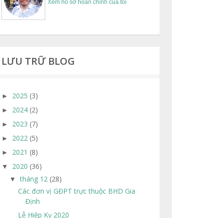
Xem hồ sơ hoàn chỉnh của tôi
LƯU TRỮ BLOG
2025
(3)
►
2024
(2)
►
2023
(7)
►
2022
(5)
►
2021
(8)
►
2020
(36)
▼
tháng 12
(28)
▼
Các đơn vị GĐPT trực thuộc BHD Gia
Định
Lễ Hiệp Kỵ 2020