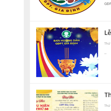
GĐP
Lễ
Thứ 
...
Th
Thứ 