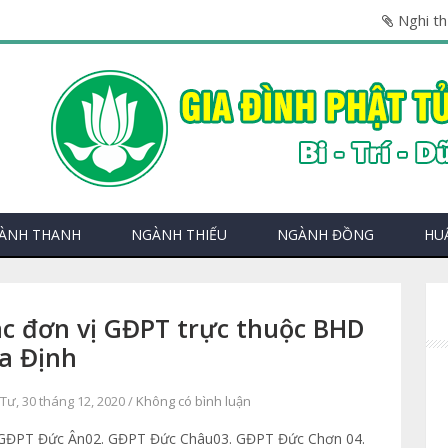
Đản
ÀNH THANH
NGÀNH THIẾU
NGÀNH ĐỒNG
HU
c đơn vị GĐPT trực thuộc BHD
a Định
Tư, 30 tháng 12, 2020 /
Không có bình luận
 GĐPT Đức Ân02. GĐPT Đức Châu03. GĐPT Đức Chơn 04.