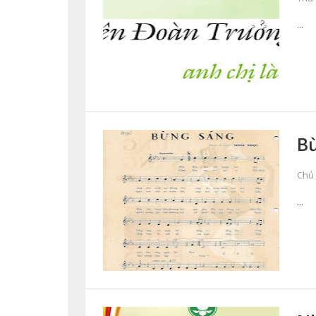
...
Bừ
Chủ 
...