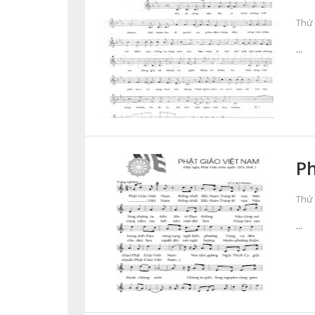
Thứ 
...
Ph
Thứ 
...