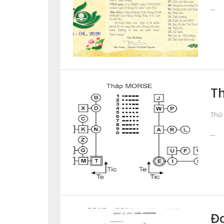
...
T
Thứ 
...
Đo