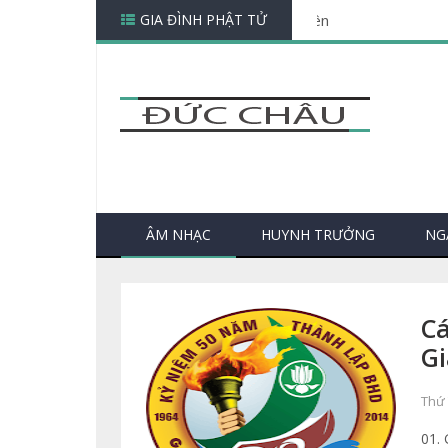
GIA ĐÌNH PHẬT TỬ
Nghi thức Phật 
ÂM NHẠC
HUYNH TRƯỞNG
NG
Cá
Gi
Thứ 
01.